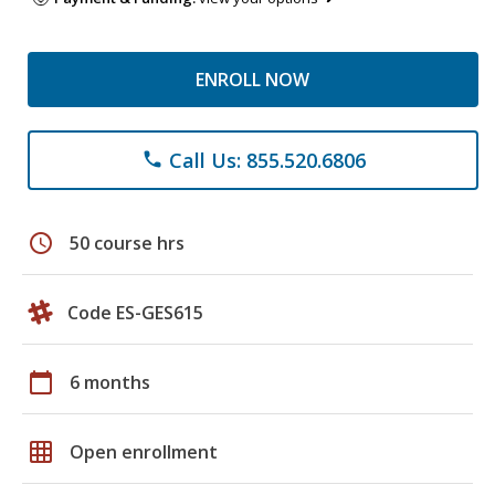
ENROLL NOW
Call Us: 855.520.6806
phone
schedule
50 course hrs
Code ES-GES615
calendar_today
6 months
grid_on
Open enrollment