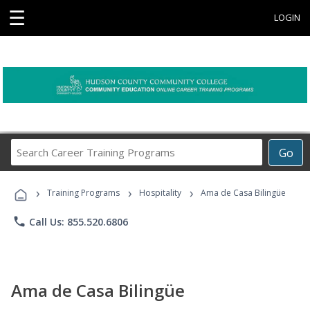
☰
LOGIN
Search
Go
Career
Training
›
›
›
Programs
Training Programs
Hospitality
Ama de Casa Bilingüe
phone
Call Us: 855.520.6806
Ama de Casa Bilingüe